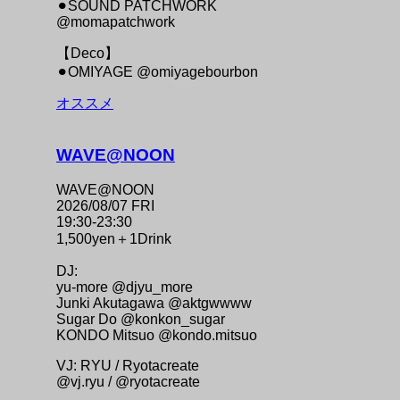
⚫︎SOUND PATCHWORK
@momapatchwork
【Deco】
⚫︎OMIYAGE @omiyagebourbon
オススメ
WAVE@NOON
WAVE@NOON
2026/08/07 FRI
19:30-23:30
1,500yen＋1Drink
DJ:
yu-more @djyu_more
Junki Akutagawa @aktgwwww
Sugar Do @konkon_sugar
KONDO Mitsuo @kondo.mitsuo
VJ: RYU / Ryotacreate
@vj.ryu / @ryotacreate