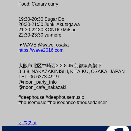
Food: Canary curry
19:30-20:30 Sugar Do
20:30-21:30 Junki Akutagawa
21:30-22:30 KONDO Mitsuo
22:30-23:30 yu-more
▼WAVE @wave_osaka
https://wave2016.com
大阪市北区中崎西3-3-8 JR京都線高架下
3-3-8, NAKAZAKINISHI, KITA-KU, OSAKA, JAPAN
TEL: 06-6373-4919
@noon_party_info
@noon_cafe_nakazaki
#deephouse #deephousemusic
#housemusic #housedance #housedancer
オススメ