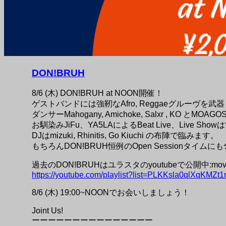
DON!BRUH
8/6 (木) DON!BRUH at NOON開催！
ゲストバンドには強靭なAfro, Reggaeグルーヴを武器
ダンサーMahogany, Amichoke, Salxr , KO とMO
お馴染みJiFu、YA5LAによるBeat Live、Live Sh
DJはmizuki, Rhinitis, Go Kiuchi の布陣で臨みます。
もちろんDON!BRUH恒例のOpen Sessionタイム
過去のDON!BRUHはユラスタのyoutubeで公開中:movie
https://youtube.com/playlist?list=PLKKsla0qlXqK
8/6 (木) 19:00~NOONでお会いしましょう！
Joint Us!
ーーーーーーーーーーーーーーー