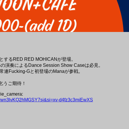
とするRED RED MOHICANが登場。
AGOSの演奏によるDance Session Show Caseは必見。
owは常連Fucking-Gと初登場のManaが参戦。
にも乞うご期待！
_camera:
MZt1rwn3lvKQ2hMGSY7sj&si=xv-d4fz3c3miEwXS