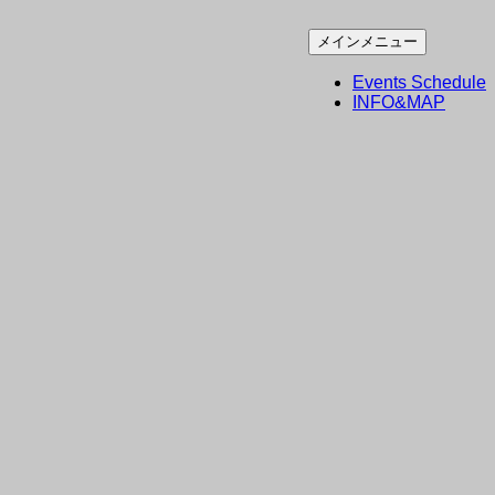
コ
メインメニュー
ン
Events Schedule
テ
INFO&MAP
ン
ツ
へ
ス
キ
ッ
プ