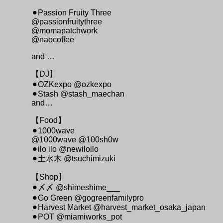
⚫︎Passion Fruity Three
@passionfruitythree
@momapatchwork
@naocoffee
and …
【DJ】
⚫︎OZKexpo @ozkexpo
⚫︎Stash @stash_maechan
and…
【Food】
⚫︎1000wave
@1000wave @100sh0w
⚫︎ilo ilo @newiloilo
⚫︎土水木 @tsuchimizuki
【Shop】
⚫︎〆〆 @shimeshime___
⚫︎Go Green @gogreenfamilypro
⚫︎Harvest Market @harvest_market_osaka_japan
⚫︎POT @miamiworks_pot