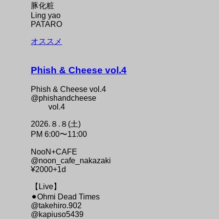
豚化粧
Ling yao
PATARO
オススメ
Phish & Cheese vol.4
Phish & Cheese vol.4
@phishandcheese
vol.4
2026.８.８(土)
PM 6:00〜11:00
NooN+CAFE
@noon_cafe_nakazaki
¥2000+1d
【Live】
⚫︎Ohmi Dead Times
@takehiro.902
@kapiuso5439