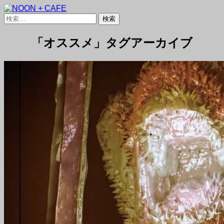
検
検
索
索:
NOON + CAFE
「オススメ」タグアーカイブ