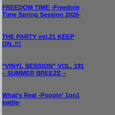
FREEDOM TIME -Freedom
Time Spring Session 2026-
THE PARTY vol.21 KEEP
ON..!!!
“VINYL SESSION” VOL. 191
– SUMMER BREEZE –
What’s Real -Poppin’ 1on1
battle-