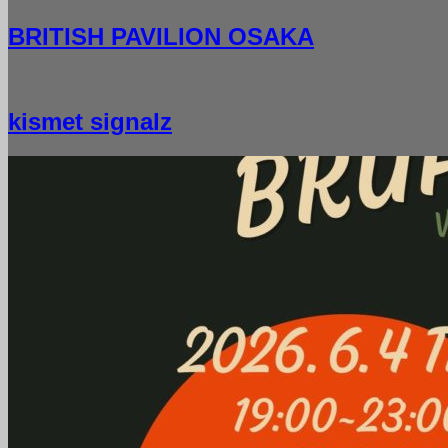
BRITISH PAVILION OSAKA
kismet signalz