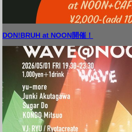
DON!BRUH at NOON開催！