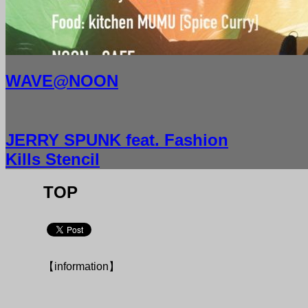
WAVE@NOON
JERRY SPUNK feat. Fashion
Kills Stencil
TOP
【information】