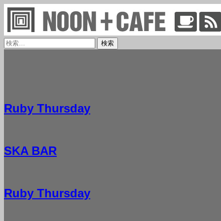
検
検
索
索:
NOON + CAFE
Ruby Thursday
SKA BAR
Ruby Thursday