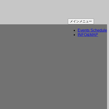
コ
メインメニュー
ン
Events Schedule
テ
INFO&MAP
ン
ツ
へ
ス
キ
ッ
プ