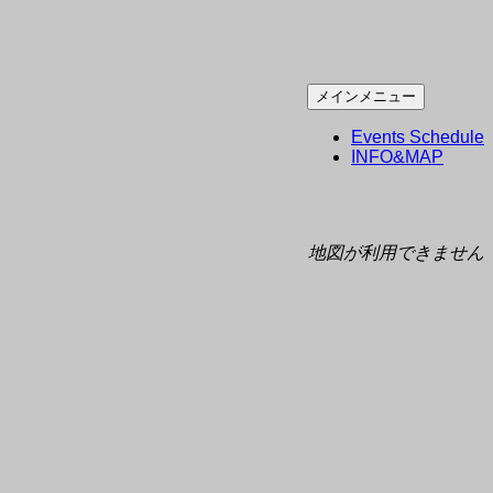
コ
メインメニュー
ン
Events Schedule
テ
INFO&MAP
ン
ツ
へ
ス
地図が利用できません
キ
ッ
プ