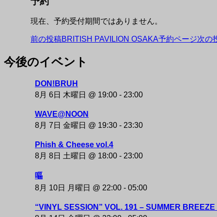
予約
現在、予約受付期間ではありません。
投
前の投稿
BRITISH PAVILION OSAKA予約ページ
次の
稿
今後のイベント
NAKAZAKI DEPOT
ナ
DON!BRUH
ビ
8月 6日 木曜日 @ 19:00
-
23:00
ゲ
WAVE@NOON
ー
8月 7日 金曜日 @ 19:30
-
23:30
シ
Phish & Cheese vol.4
ョ
8月 8日 土曜日 @ 18:00
-
23:00
ン
嘔
8月 10日 月曜日 @ 22:00
-
05:00
“VINYL SESSION” VOL. 191 – SUMMER BREEZE 