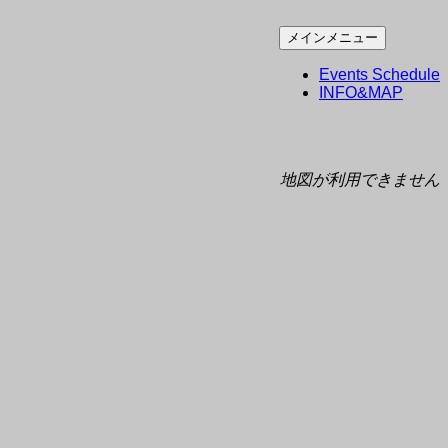
コ
メインメニュー
ン
Events Schedule
テ
INFO&MAP
ン
ツ
へ
ス
地図が利用できません
キ
ッ
プ