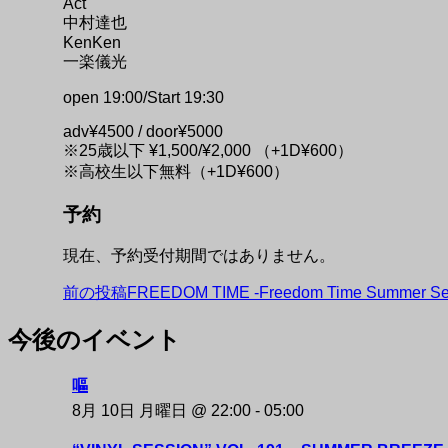
Act
中村達也
KenKen
一楽儀光
open 19:00/Start 19:30
adv¥4500 / door¥5000
※25歳以下 ¥1,500/¥2,000 （+1D¥600）
※高校生以下無料（+1D¥600）
予約
現在、予約受付期間ではありません。
投
前の投稿
FREEDOM TIME -Freedom Time Summer
稿
今後のイベント
NAKAZAKI DEPOT
ナ
嘔
ビ
8月 10日 月曜日 @ 22:00
-
05:00
ゲ