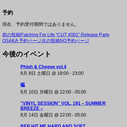
予約
現在、予約受付期間ではありません。
投
前の投稿
Patching For Life “CUT #001” Release Party
OSAKA 予約ページ
次の投稿
NO予約ページ
稿
今後のイベント
ナ
NAKAZAKI DEPOT
ビ
Phish & Cheese vol.4
ゲ
8月 8日 土曜日 @ 18:00
-
23:00
ー
嘔
シ
8月 10日 月曜日 @ 22:00
-
05:00
ョ
“VINYL SESSION” VOL. 191 – SUMMER
ン
BREEZE –
8月 14日 金曜日 @ 22:00
-
05:00
BEP HIT ME HARD AND SOFT