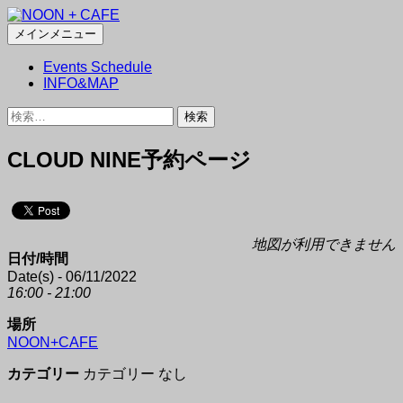
検
コ
メインメニュー
索
ン
NOON + CAFE
Events Schedule
テ
INFO&MAP
ン
ツ
検
へ
索:
ス
CLOUD NINE予約ページ
キ
ッ
プ
地図が利用できません
日付/時間
Date(s) - 06/11/2022
16:00 - 21:00
場所
NOON+CAFE
カテゴリー
カテゴリー なし