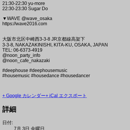
21:30-22:30 yu-more
22:30-23:30 Sugar Do
▼WAVE @wave_osaka
https://wave2016.com
大阪市北区中崎西3-3-8 JR京都線高架下
3-3-8, NAKAZAKINISHI, KITA-KU, OSAKA, JAPAN
TEL: 06-6373-4919
@noon_party_info
@noon_cafe_nakazaki
#deephouse #deephousemusic
#housemusic #housedance #housedancer
+ Google カレンダー
+ iCal エクスポート
詳細
日付:
7月 3日 金曜日