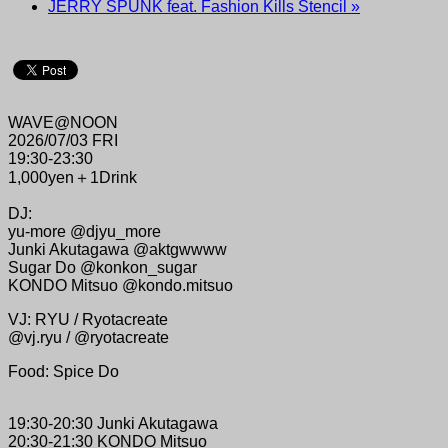
JERRY SPUNK feat. Fashion Kills Stencil
»
WAVE@NOON
2026/07/03 FRI
19:30-23:30
1,000yen＋1Drink
DJ:
yu-more @djyu_more
Junki Akutagawa @aktgwwww
Sugar Do @konkon_sugar
KONDO Mitsuo @kondo.mitsuo
VJ: RYU / Ryotacreate
@vj.ryu / @ryotacreate
Food: Spice Do
19:30-20:30 Junki Akutagawa
20:30-21:30 KONDO Mitsuo