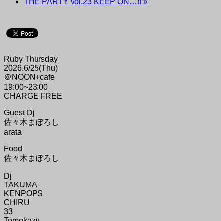
THE PARTY vol.23 KEEP ON…!!
»
Ruby Thursday
2026.6/25(Thu)
＠NOON+cafe
19:00~23:00
CHARGE FREE
Guest Dj
佐々木まぼろし
arata
Food
佐々木まぼろし
Dj
TAKUMA
KENPOPS
CHIRU
33
Tomokazu