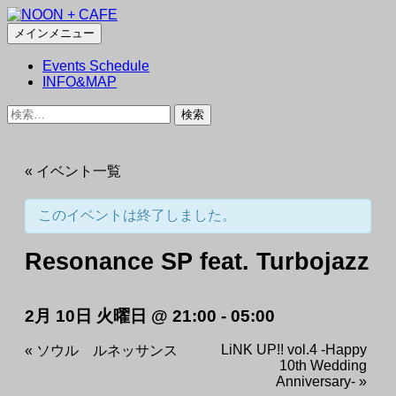
検
コ
メインメニュー
NOON + CAFE
索
ン
Events Schedule
テ
INFO&MAP
ン
ツ
検
へ
索:
ス
キ
« イベント一覧
ッ
プ
このイベントは終了しました。
Resonance SP feat. Turbojazz
2月 10日 火曜日 @ 21:00
-
05:00
LiNK UP!! vol.4 -Happy
«
ソウル ルネッサンス
10th Wedding
Anniversary-
»