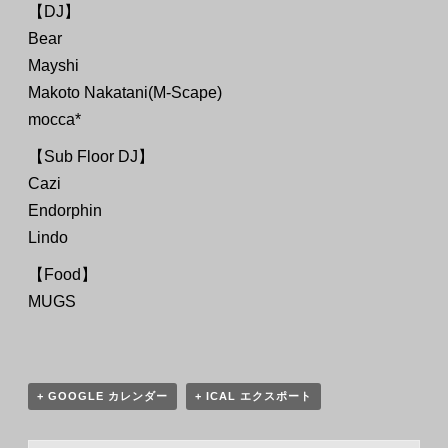
【DJ】
Bear
Mayshi
Makoto Nakatani(M-Scape)
mocca*
【Sub Floor DJ】
Cazi
Endorphin
Lindo
【Food】
MUGS
+ GOOGLE カレンダー
+ ICAL エクスポート